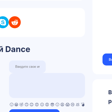
й Dance
В
В
р
🙂
😁
🤣
🙃
😊
😍
😐
😡
😎
🙁
😩
😱
😢
💩
💣
💯
👍
👎