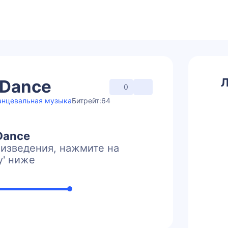
Л
 Dance
0
анцевальная музыка
Битрейт:
64
Dance
изведения, нажмите на
y' ниже