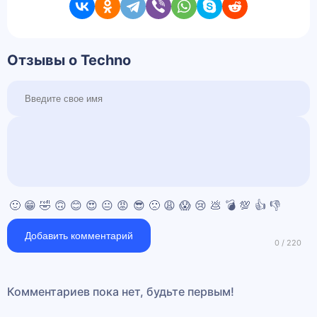
Отзывы о Techno
🙂
😁
🤣
🙃
😊
😍
😐
😡
😎
🙁
😩
😱
😢
💩
💣
💯
👍
👎
Добавить комментарий
Комментариев пока нет, будьте первым!