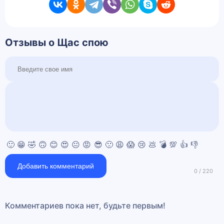
Отзывы о Щас спою
🙂
😁
🤣
🙃
😊
😍
😐
😡
😎
🙁
😩
😱
😢
💩
💣
💯
👍
👎
Добавить комментарий
Комментариев пока нет, будьте первым!