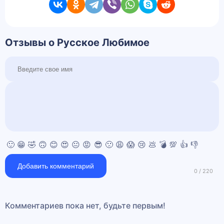
Отзывы о Русское Любимое
🙂
😁
🤣
🙃
😊
😍
😐
😡
😎
🙁
😩
😱
😢
💩
💣
💯
👍
👎
Добавить комментарий
Комментариев пока нет, будьте первым!