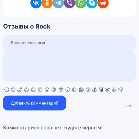
Отзывы о Rock
🙂
😁
🤣
🙃
😊
😍
😐
😡
😎
🙁
😩
😱
😢
💩
💣
💯
👍
👎
Добавить комментарий
Комментариев пока нет, будьте первым!