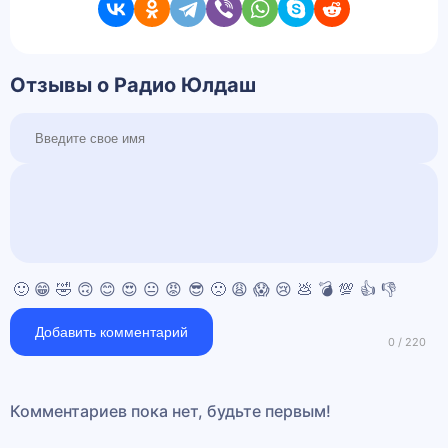
Отзывы о Радио Юлдаш
🙂
😁
🤣
🙃
😊
😍
😐
😡
😎
🙁
😩
😱
😢
💩
💣
💯
👍
👎
Добавить комментарий
Комментариев пока нет, будьте первым!