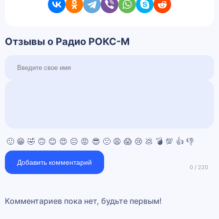
Отзывы о Радио РОКС-М
🙂
😁
🤣
🙃
😊
😍
😐
😡
😎
🙁
😩
😱
😢
💩
💣
💯
👍
👎
Добавить комментарий
Комментариев пока нет, будьте первым!