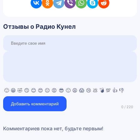
Отзывы о Радио Кунел
🙂
😁
🤣
🙃
😊
😍
😐
😡
😎
🙁
😩
😱
😢
💩
💣
💯
👍
👎
Добавить комментарий
Комментариев пока нет, будьте первым!