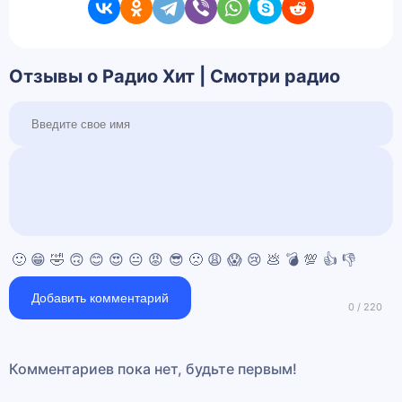
Отзывы о Радио Хит | Смотри радио
🙂
😁
🤣
🙃
😊
😍
😐
😡
😎
🙁
😩
😱
😢
💩
💣
💯
👍
👎
Добавить комментарий
Комментариев пока нет, будьте первым!