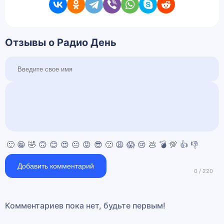
Отзывы о Радио День
🙂
😁
🤣
🙃
😊
😍
😐
😡
😎
🙁
😩
😱
😢
💩
💣
💯
👍
👎
Добавить комментарий
Комментариев пока нет, будьте первым!