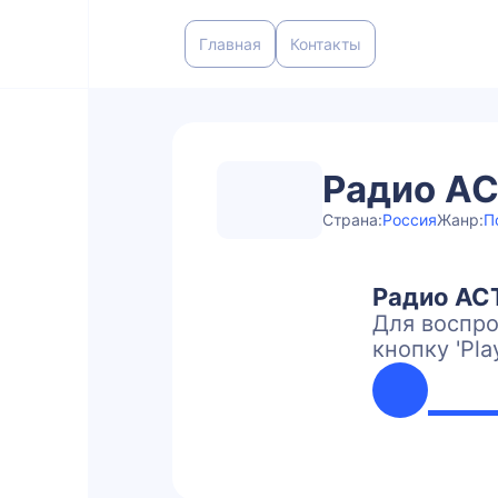
Главная
Контакты
Радио А
Страна:
Россия
Жанр:
П
Радио АС
Для воспро
кнопку 'Pla