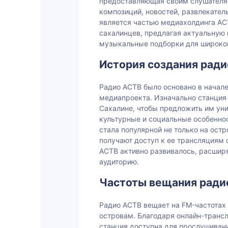
предоставляющая своим слушател
композиций, новостей, развлекате
является частью медиахолдинга АС
сахалинцев, предлагая актуальную
музыкальные подборки для широкой
История создания рад
Радио АСТВ было основано в начале
медиапроекта. Изначально станция
Сахалине, чтобы предложить им ун
культурные и социальные особенно
стала популярной не только на остр
получают доступ к ее трансляциям 
АСТВ активно развивалось, расшир
аудиторию.
Частоты вещания ради
Радио АСТВ вещает на FM-частотах
островам. Благодаря онлайн-тран
станция доступна для прослушивани