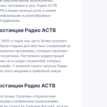
ям широкий выбор музыкальных
льных программ и шоу. Радио АСТВ
ТВ и играет важную роль в жизни
 информацию и разнообразные
 аудитории.
иостанции Радио АСТВ
 2000-х годов как часть более крупного
 была создана для местных слушателей на
икальные программы, которые отражают
сти региона. Постепенно радиостанция
ове, но и среди слушателей, которые
онлайн. С момента своего запуска Радио
яя сетку вещания и привлекая новую
останции Радио АСТВ
 по всему Сахалину и Курильским
сляциям и мобильным приложениям,
я не только на Дальнем Востоке, но и по