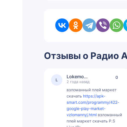
Отзывы о Радио 
Lokemoroswersek
0
L
2 года назад
взломанный плей маркет
скачать
https://apk-
smart.com/programmy/422-
google-play-market-
vzlomannyj.html
взломанный
плей маркет скачать P.S