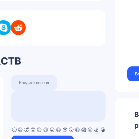
АСТВ
В
В
р
🙂
😁
🤣
🙃
😊
😍
😐
😡
😎
🙁
😩
😱
😢
💩
💣
💯
👍
👎