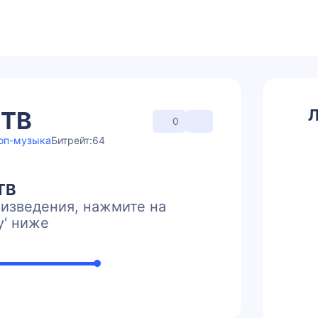
Л
СТВ
0
оп-музыка
Битрейт:
64
ТВ
изведения, нажмите на
y' ниже