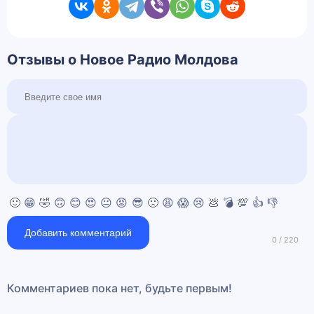
Отзывы о Новое Радио Молдова
🙂
😁
🤣
🙃
😊
😍
😐
😡
😎
🙁
😩
😱
😢
💩
💣
💯
👍
👎
Добавить комментарий
Комментариев пока нет, будьте первым!