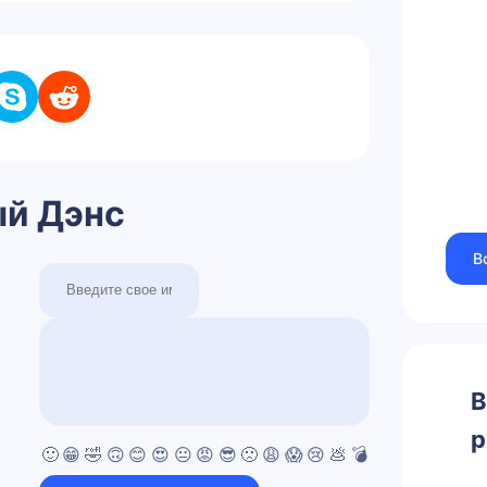
ый Дэнс
В
В
р
🙂
😁
🤣
🙃
😊
😍
😐
😡
😎
🙁
😩
😱
😢
💩
💣
💯
👍
👎