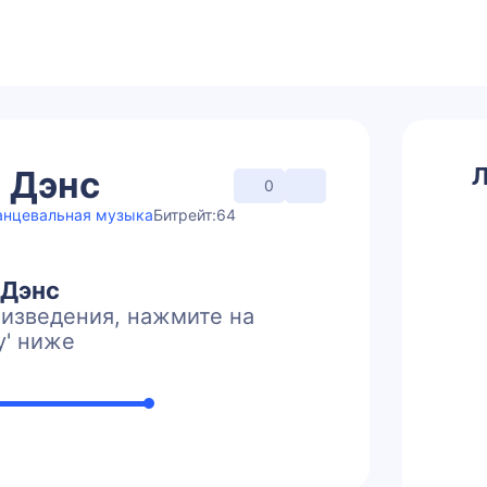
Л
 Дэнс
0
анцевальная музыка
Битрейт:
64
 Дэнс
изведения, нажмите на
y' ниже