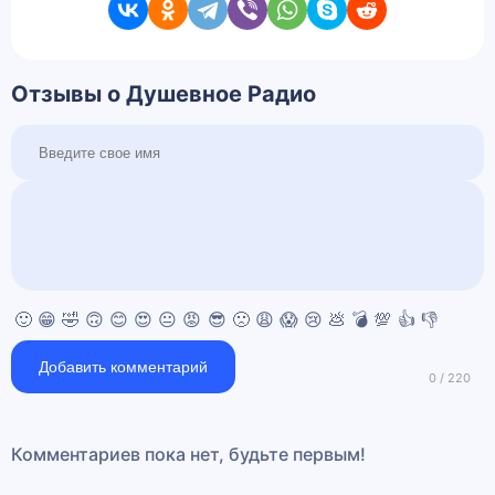
Отзывы о Душевное Радио
🙂
😁
🤣
🙃
😊
😍
😐
😡
😎
🙁
😩
😱
😢
💩
💣
💯
👍
👎
Добавить комментарий
Комментариев пока нет, будьте первым!