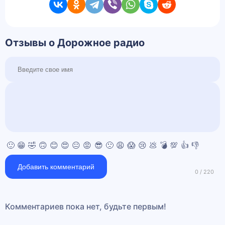
Отзывы о Дорожное радио
🙂
😁
🤣
🙃
😊
😍
😐
😡
😎
🙁
😩
😱
😢
💩
💣
💯
👍
👎
Добавить комментарий
Комментариев пока нет, будьте первым!