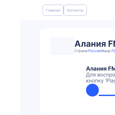
Главная
Контакты
Алания 
Страна:
Россия
Жанр:
П
Алания F
Для воспро
кнопку 'Pla