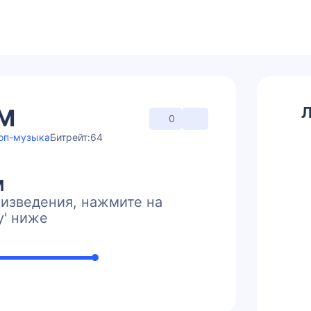
Л
FM
0
оп-музыка
Битрейт:
64
M
изведения, нажмите на
y' ниже