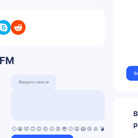
 FM
В
В
р
🙂
😁
🤣
🙃
😊
😍
😐
😡
😎
🙁
😩
😱
😢
💩
💣
💯
👍
👎