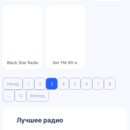
Black Star Radio
Хит FM 90-е
Назад
1
2
3
4
5
6
7
8
…
12
Вперед
Лучшее радио